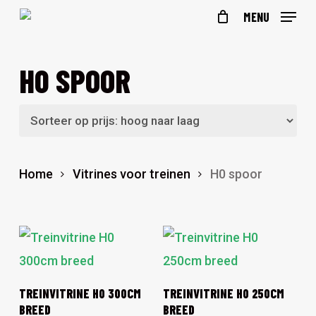
Skip
MENU
to
main
H0 SPOOR
content
Home
Vitrines voor treinen
H0 spoor
Dit
Dit
OPTIES SELECTEREN
OPTIES SELECTEREN
TREINVITRINE H0 300CM
TREINVITRINE H0 250CM
product
product
BREED
BREED