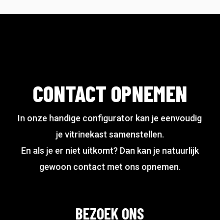
Deze
variaties.
€ 65,00
de
de
optie
Deze
productpagina
productpagina
kan
optie
gekozen
kan
worden
gekozen
op
worden
CONTACT OPNEMEN
de
op
productpagina
de
In onze handige configurator kan je eenvoudig
productpagina
je vitrinekast samenstellen.
En als je er niet uitkomt? Dan kan je natuurlijk
gewoon contact met ons opnemen.
BEZOEK ONS