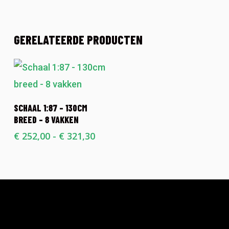
GERELATEERDE PRODUCTEN
Dit
OPTIES SELECTEREN
SCHAAL 1:87 – 130CM
product
BREED – 8 VAKKEN
heeft
Prijsklasse:
€
252,00
-
€
321,30
€ 252,00
meerdere
tot
variaties.
€ 321,30
Deze
optie
kan