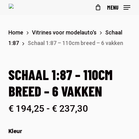
Skip
MENU
to
main
Home
Vitrines voor modelauto's
Schaal
content
1:87
Schaal 1:87 – 110cm breed – 6 vakken
SCHAAL 1:87 – 110CM
BREED – 6 VAKKEN
Prijsklasse:
€
194,25
-
€
237,30
€ 194,25
tot
Kleur
€ 237,30